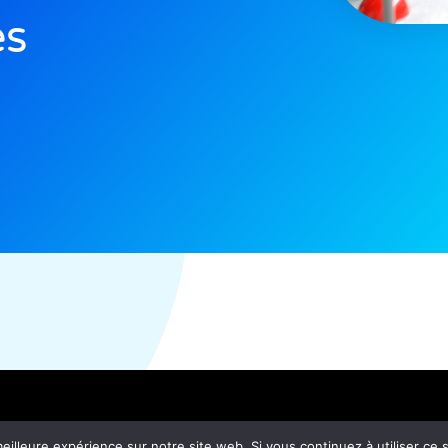
es
eilleure expérience sur notre site web. Si vous continuez à utiliser ce