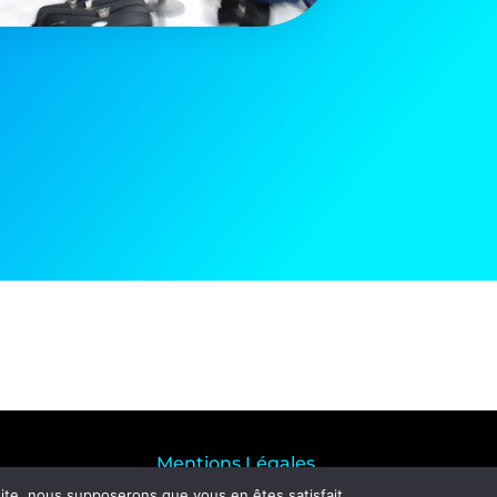
Mentions Légales
© 2026 All Rights Reserved
 site, nous supposerons que vous en êtes satisfait.